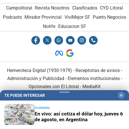
Campolitoral
Revista Nosotros
Clasificados
CYD Litoral
Podcasts
Mirador Provincial
VivíMejor SF
Puerto Negocios
Notife
Educacion SF
Hemeroteca Digital (1930-1979)
-
Receptorías de avisos
-
Administración y Publicidad
-
Elementos institucionales
-
Opcionales con El Litoral
-
MediaKit
TE PUEDE INTERESAR
✕
El Litoral es miembro de:
ECONOMÍA
En vivo: así cotiza el dólar hoy, jueves 6
de agosto, en Argentina