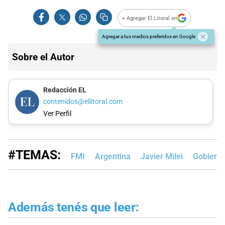
+ Agregar El Litoral en
Agregar a tus medios preferidos en Google
Sobre el Autor
Redacción EL
contenidos@ellitoral.com
Ver Perfil
#TEMAS:
FMI
Argentina
Javier Milei
Gobierno
Además tenés que leer: