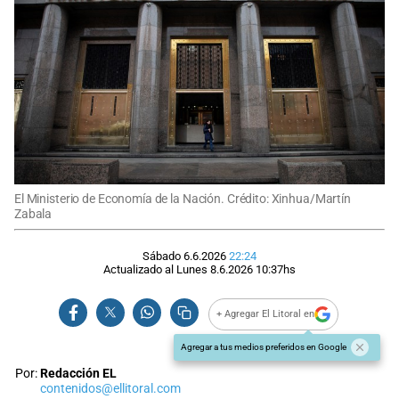
El Ministerio de Economía de la Nación. Crédito: Xinhua/Martín
Zabala
Sábado 6.6.2026
22:24
Actualizado al
Lunes 8.6.2026
10:37
hs
+ Agregar El Litoral en
Agregar a tus medios preferidos en Google
Por:
Redacción EL
contenidos@ellitoral.com