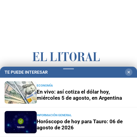
TE PUEDE INTERESAR
✕
Campolitoral
Revista Nosotros
Clasificados
CYD Litoral
Podcasts
Mirador Provincial
VivíMejor SF
Puerto Negocios
ECONOMÍA
En vivo: así cotiza el dólar hoy,
Notife
Educacion SF
miércoles 5 de agosto, en Argentina
INFORMACIÓN GENERAL
Horóscopo de hoy para Tauro: 06 de
agosto de 2026