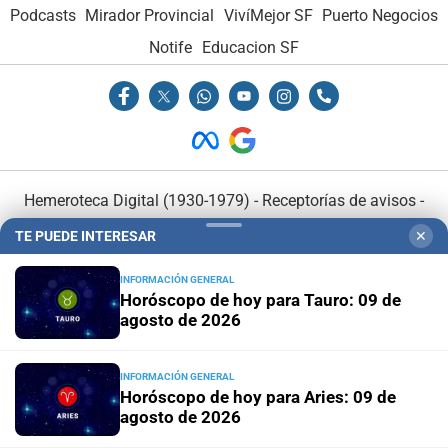
Podcasts
Mirador Provincial
VivíMejor SF
Puerto Negocios
Notife
Educacion SF
Hemeroteca Digital (1930-1979)
-
Receptorías de avisos
-
Administración y Publicidad
-
Elementos institucionales
-
TE PUEDE INTERESAR
✕
Opcionales con El Litoral
-
MediaKit
INFORMACIÓN GENERAL
Horóscopo de hoy para Tauro: 09 de
El Litoral es miembro de:
agosto de 2026
INFORMACIÓN GENERAL
Horóscopo de hoy para Aries: 09 de
agosto de 2026
En Asociación con: