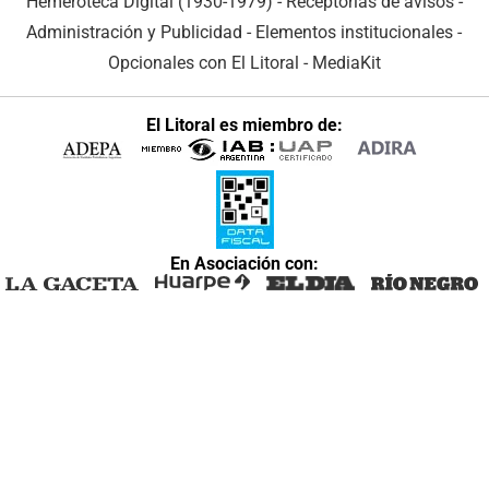
Hemeroteca Digital (1930-1979)
-
Receptorías de avisos
-
Administración y Publicidad
-
Elementos institucionales
-
Opcionales con El Litoral
-
MediaKit
El Litoral es miembro de:
En Asociación con: