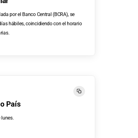
lar
ulada por el Banco Central (BCRA), se
días hábiles, coincidiendo con el horario
rias.
go País
 lunes.