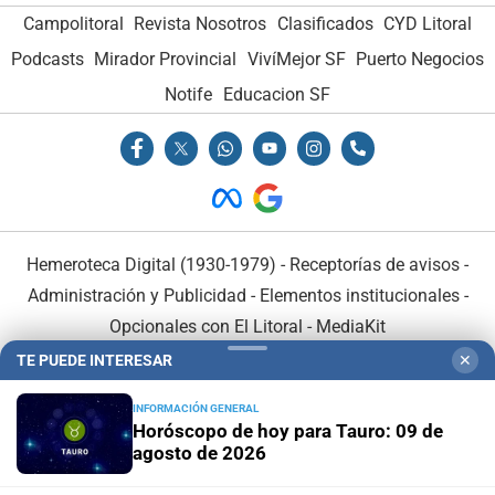
Campolitoral
Revista Nosotros
Clasificados
CYD Litoral
Podcasts
Mirador Provincial
VivíMejor SF
Puerto Negocios
Notife
Educacion SF
Hemeroteca Digital (1930-1979)
-
Receptorías de avisos
-
Administración y Publicidad
-
Elementos institucionales
-
Opcionales con El Litoral
-
MediaKit
TE PUEDE INTERESAR
✕
El Litoral es miembro de:
INFORMACIÓN GENERAL
Horóscopo de hoy para Tauro: 09 de
agosto de 2026