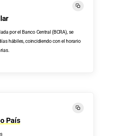
lar
ulada por el Banco Central (BCRA), se
días hábiles, coincidiendo con el horario
rias.
go País
es