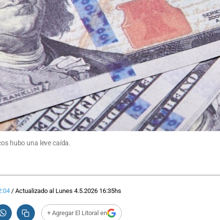
cos hubo una leve caída.
2:04
/
Actualizado al
Lunes 4.5.2026
16:35
hs
+ Agregar El Litoral en