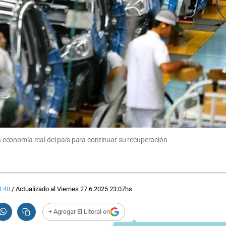
 la economía real del país para continuar su recuperación
3:40
/
Actualizado al
Viernes 27.6.2025
23:07
hs
+ Agregar El Litoral en