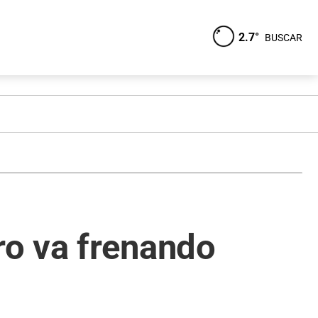
2.7°
BUSCAR
ro va frenando