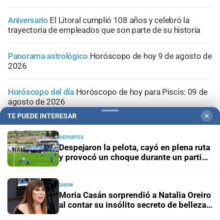
Aniversario
El Litoral cumplió 108 años y celebró la
trayectoria de empleados que son parte de su historia
Panorama astrológico
Horóscopo de hoy 9 de agosto de
2026
Horóscopo del día
Horóscopo de hoy para Piscis: 09 de
agosto de 2026
TE PUEDE INTERESAR
✕
Horóscopo del día
Horóscopo de hoy para Acuario: 09
de agosto de 2026
DEPORTES
Despejaron la pelota, cayó en plena ruta
y provocó un choque durante un partido
del ascenso
SHOW
Moria Casán sorprendió a Natalia Oreiro
al contar su insólito secreto de belleza:
“Esperma de salmón”