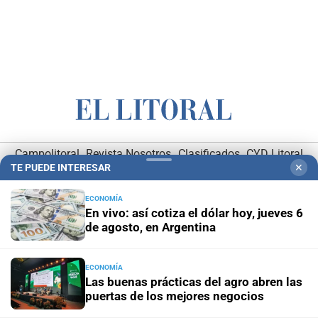
Campolitoral
Revista Nosotros
Clasificados
CYD Litoral
TE PUEDE INTERESAR
✕
Podcasts
Mirador Provincial
VivíMejor SF
Puerto Negocios
Notife
Educacion SF
ECONOMÍA
En vivo: así cotiza el dólar hoy, jueves 6
de agosto, en Argentina
ECONOMÍA
Las buenas prácticas del agro abren las
puertas de los mejores negocios
Hemeroteca Digital (1930-1979)
-
Receptorías de avisos
-