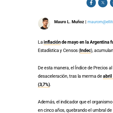
Mauro L. Muñoz
|
maurom@ellit
La
inflación
de mayo en la Argentina f
Estadística y Censos (
Indec
), acumulan
De esta manera, el Índice de Precios a
desaceleración, tras la merma de
abril
(3,7%)
.
Además, el indicador que el organismo e
en cinco años, quebrando el umbral de