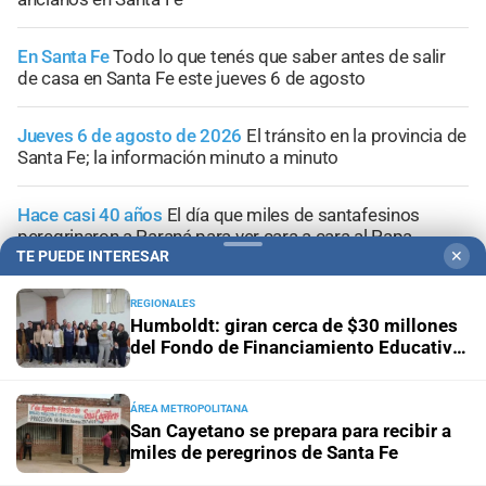
En Santa Fe
Todo lo que tenés que saber antes de salir
de casa en Santa Fe este jueves 6 de agosto
Jueves 6 de agosto de 2026
El tránsito en la provincia de
Santa Fe; la información minuto a minuto
Hace casi 40 años
El día que miles de santafesinos
peregrinaron a Paraná para ver cara a cara al Papa
TE PUEDE INTERESAR
✕
REGIONALES
Humboldt: giran cerca de $30 millones
del Fondo de Financiamiento Educativo
+
Sucesos
a escuelas del distrito
ÁREA METROPOLITANA
San Cayetano se prepara para recibir a
miles de peregrinos de Santa Fe