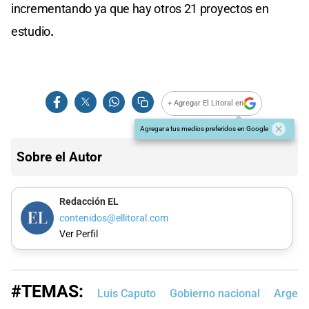
incrementando ya que hay otros 21 proyectos en
estudio
.
+ Agregar El Litoral en
Agregar a tus medios preferidos en Google
Sobre el Autor
Redacción EL
contenidos@ellitoral.com
Ver Perfil
#TEMAS:
Luis Caputo
Gobierno nacional
Argent