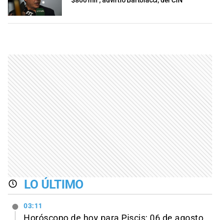
$800 mil", advirtió Bartolacci, del CIN
LO ÚLTIMO
03:11
Horóscopo de hoy para Piscis: 06 de agosto