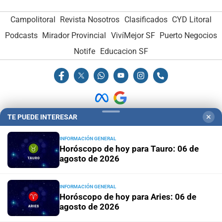
Campolitoral
Revista Nosotros
Clasificados
CYD Litoral
Podcasts
Mirador Provincial
VivíMejor SF
Puerto Negocios
Notife
Educacion SF
TE PUEDE INTERESAR
✕
Hemeroteca Digital (1930-1979)
-
Receptorías de avisos
-
INFORMACIÓN GENERAL
Administración y Publicidad
-
Elementos institucionales
-
Horóscopo de hoy para Tauro: 06 de
Opcionales con El Litoral
-
MediaKit
agosto de 2026
El Litoral es miembro de:
INFORMACIÓN GENERAL
Horóscopo de hoy para Aries: 06 de
agosto de 2026