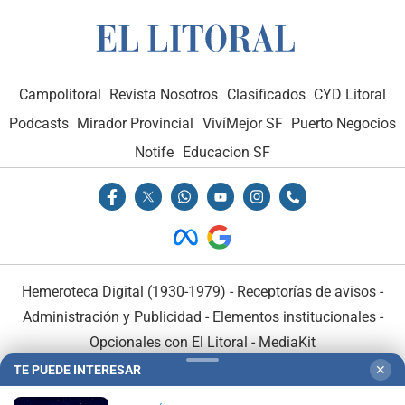
Campolitoral
Revista Nosotros
Clasificados
CYD Litoral
Podcasts
Mirador Provincial
VivíMejor SF
Puerto Negocios
Notife
Educacion SF
Hemeroteca Digital (1930-1979)
-
Receptorías de avisos
-
Administración y Publicidad
-
Elementos institucionales
-
Opcionales con El Litoral
-
MediaKit
TE PUEDE INTERESAR
✕
El Litoral es miembro de: