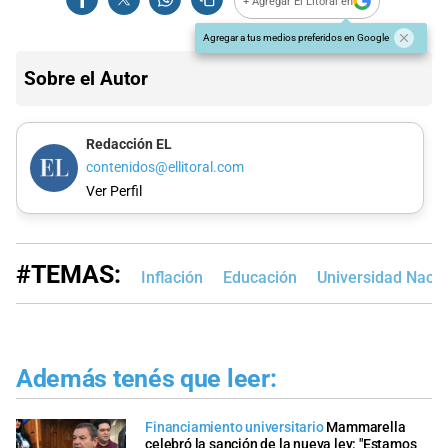
+ Agregar El Litoral en
Agregar a tus medios preferidos en Google
Sobre el Autor
Redacción EL
contenidos@ellitoral.com
Ver Perfil
#TEMAS:
Inflación
Educación
Universidad Nacion
Además tenés que leer:
Financiamiento universitario
Mammarella
celebró la sanción de la nueva ley: "Estamos