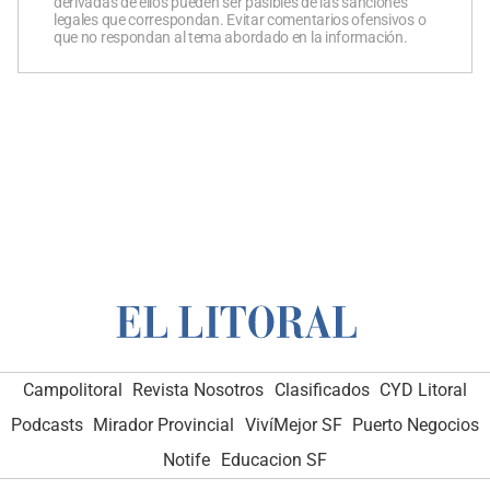
derivadas de ellos pueden ser pasibles de las sanciones
legales que correspondan. Evitar comentarios ofensivos o
que no respondan al tema abordado en la información.
Campolitoral
Revista Nosotros
Clasificados
CYD Litoral
Podcasts
Mirador Provincial
VivíMejor SF
Puerto Negocios
Notife
Educacion SF