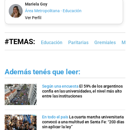
Mariela Goy
Área Metropolitana - Educación
Ver Perfil
#TEMAS:
Educación
Paritarias
Gremiales
Min
Además tenés que leer:
Según una encuesta
El 59% de los argentinos
confía en las universidades, el nivel más alto
entre las instituciones
En todo el país
La cuarta marcha universitaria
convocó a una multitud en Santa Fe: “203 días
sin aplicar la ley”