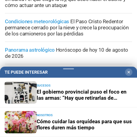
cómo actuar ante un ataque
Condiciones meteorológicas
El Paso Cristo Redentor
permanece cerrado por la nieve y crece la preocupación
de los camioneros por las pérdidas
Panorama astrológico
Horóscopo de hoy 10 de agosto
de 2026
Horóscopo del día
Horóscopo de hoy para Piscis: 10 de
TE PUEDE INTERESAR
✕
agosto de 2026
SUCESOS
El gobierno provincial puso el foco en
las armas: “Hay que retirarlas de
circulación”
NOSOTROS
Cómo cuidar las orquídeas para que sus
flores duren más tiempo