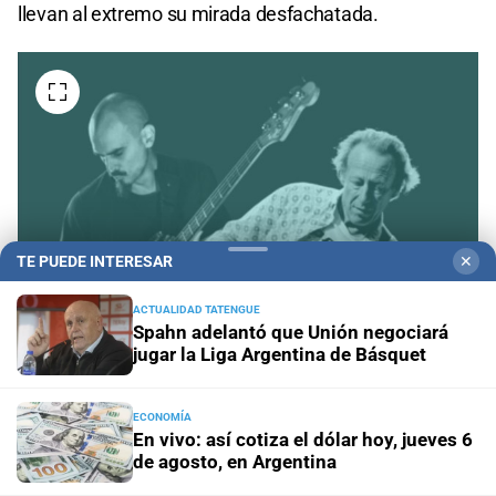
llevan al extremo su mirada desfachatada.
TE PUEDE INTERESAR
✕
ACTUALIDAD TATENGUE
Spahn adelantó que Unión negociará
jugar la Liga Argentina de Básquet
Franco Fontanarrosa y Christy Doran. Foto: Gentileza producción
ECONOMÍA
En vivo: así cotiza el dólar hoy, jueves 6
de agosto, en Argentina
Christy Doran y Franco Fontanarrosa
a las 20.30 en El