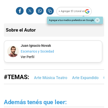
+ Agregar El Litoral en
Agregar a tus medios preferidos en Google
Sobre el Autor
Juan Ignacio Novak
Escenarios y Sociedad
Ver Perfil
#TEMAS:
Arte Música Teatro
Arte Expandido
Cu
Además tenés que leer: