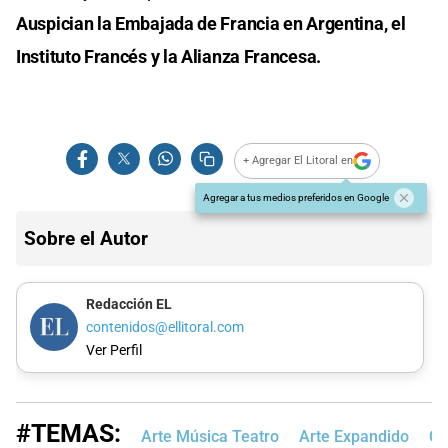
Auspician la Embajada de Francia en Argentina, el
Instituto Francés y la Alianza Francesa.
+ Agregar El Litoral en
Agregar a tus medios preferidos en Google
Sobre el Autor
Redacción EL
contenidos@ellitoral.com
Ver Perfil
#TEMAS:
Arte Música Teatro
Arte Expandido
Cu