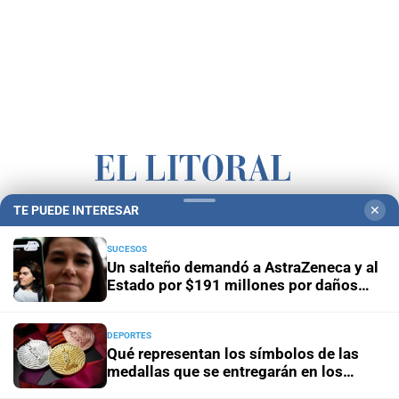
TE PUEDE INTERESAR
✕
Campolitoral
Revista Nosotros
Clasificados
CYD Litoral
Podcasts
Mirador Provincial
VivíMejor SF
Puerto Negocios
SUCESOS
Un salteño demandó a AstraZeneca y al
Notife
Educacion SF
Estado por $191 millones por daños
que atribuye a la vacuna contra el Covid
DEPORTES
Qué representan los símbolos de las
medallas que se entregarán en los
Juegos Suramericanos 2026