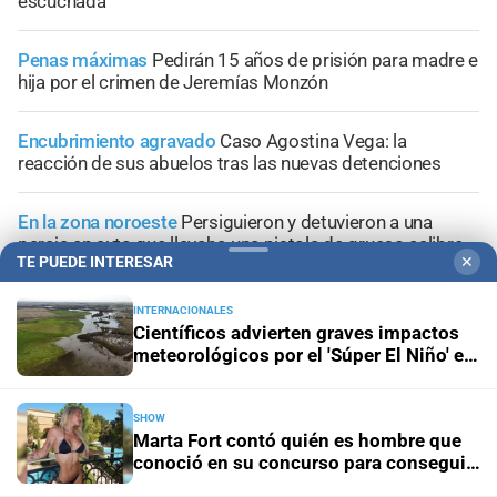
escuchada
Penas máximas
Pedirán 15 años de prisión para madre e
hija por el crimen de Jeremías Monzón
Encubrimiento agravado
Caso Agostina Vega: la
reacción de sus abuelos tras las nuevas detenciones
En la zona noroeste
Persiguieron y detuvieron a una
pareja en auto que llevaba una pistola de grueso calibre
TE PUEDE INTERESAR
✕
INTERNACIONALES
Científicos advierten graves impactos
meteorológicos por el 'Súper El Niño' en
América Latina
+
Información General
SHOW
Marta Fort contó quién es hombre que
conoció en su concurso para conseguir
novio