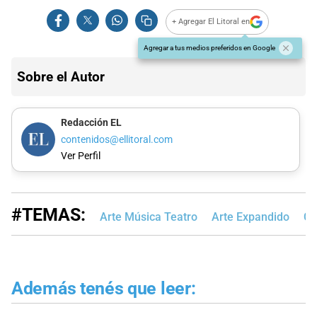
+ Agregar El Litoral en
Agregar a tus medios preferidos en Google
Sobre el Autor
Redacción EL
contenidos@ellitoral.com
Ver Perfil
#TEMAS:
Arte Música Teatro
Arte Expandido
Cu
Además tenés que leer: