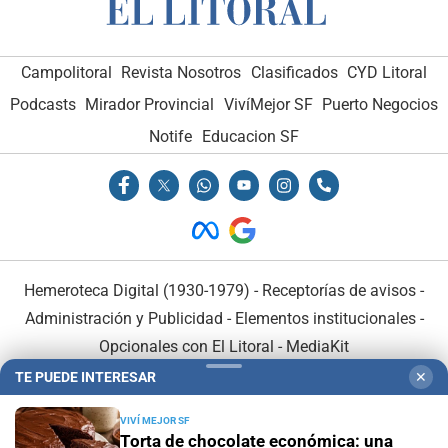
Campolitoral
Revista Nosotros
Clasificados
CYD Litoral
Podcasts
Mirador Provincial
VivíMejor SF
Puerto Negocios
Notife
Educacion SF
Hemeroteca Digital (1930-1979)
-
Receptorías de avisos
-
Administración y Publicidad
-
Elementos institucionales
-
Opcionales con El Litoral
-
MediaKit
TE PUEDE INTERESAR
✕
El Litoral es miembro de:
VIVÍ MEJOR SF
Torta de chocolate económica: una