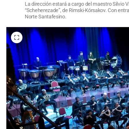
La dirección estará a cargo del maestro Silvio
“Scheherezade”, de Rimski-Kórsakov. Con entrada
Norte Santafesino.