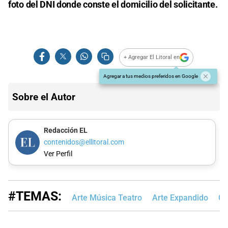
foto del DNI donde conste el domicilio del solicitante.
+ Agregar El Litoral en
Agregar a tus medios preferidos en Google
Sobre el Autor
Redacción EL
contenidos@ellitoral.com
Ver Perfil
#TEMAS:
Arte Música Teatro
Arte Expandido
Cu