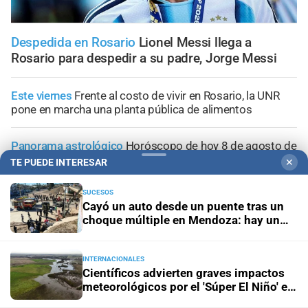
Despedida en Rosario
Lionel Messi llega a
Rosario para despedir a su padre, Jorge Messi
Este viernes
Frente al costo de vivir en Rosario, la UNR
pone en marcha una planta pública de alimentos
Panorama astrológico
Horóscopo de hoy 8 de agosto de
2026
TE PUEDE INTERESAR
✕
SUCESOS
Horóscopo del día
Horóscopo de hoy para Piscis: 08 de
Cayó un auto desde un puente tras un
agosto de 2026
choque múltiple en Mendoza: hay un
muerto y varios heridos
Horóscopo del día
Horóscopo de hoy para Acuario: 08
de agosto de 2026
INTERNACIONALES
Científicos advierten graves impactos
meteorológicos por el 'Súper El Niño' en
América Latina