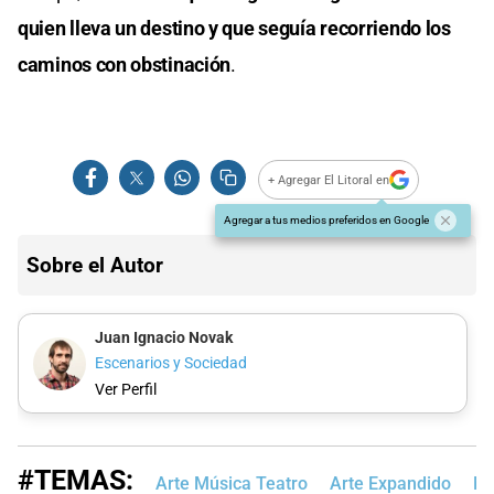
quien lleva un destino y que seguía recorriendo los
caminos con obstinación
.
+ Agregar El Litoral en
Agregar a tus medios preferidos en Google
Sobre el Autor
Juan Ignacio Novak
Escenarios y Sociedad
Ver Perfil
#TEMAS:
Arte Música Teatro
Arte Expandido
Me