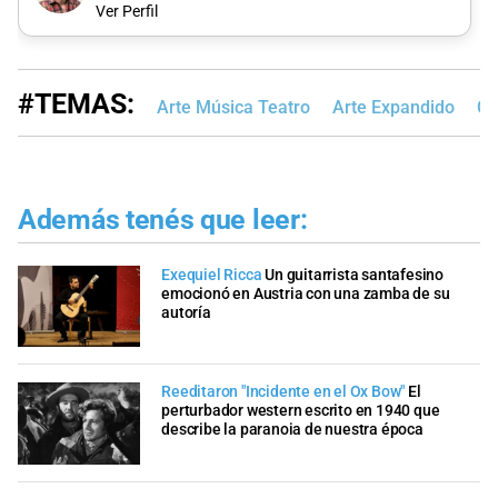
Ver Perfil
#TEMAS:
Arte Música Teatro
Arte Expandido
Cu
Además tenés que leer:
Exequiel Ricca
Un guitarrista santafesino
emocionó en Austria con una zamba de su
autoría
Reeditaron "Incidente en el Ox Bow"
El
perturbador western escrito en 1940 que
describe la paranoia de nuestra época