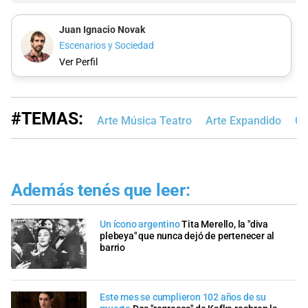
Juan Ignacio Novak
Escenarios y Sociedad
Ver Perfil
#TEMAS:
Arte Música Teatro
Arte Expandido
Cu
Además tenés que leer:
Un ícono argentino
Tita Merello, la "diva
plebeya" que nunca dejó de pertenecer al
barrio
Este mes se cumplieron 102 años de su