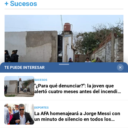
+
Sucesos
TE PUEDE INTERESAR
✕
SUCESOS
"¿Para qué denunciar?": la joven que
alertó cuatro meses antes del incendio
reclama ser escuchada
Geriátricos clandestinos
"¿Para qué denunciar?":
la joven que alertó cuatro meses antes del
DEPORTES
La AFA homenajeará a Jorge Messi con
incendio reclama ser escuchada
un minuto de silencio en todos los
partidos