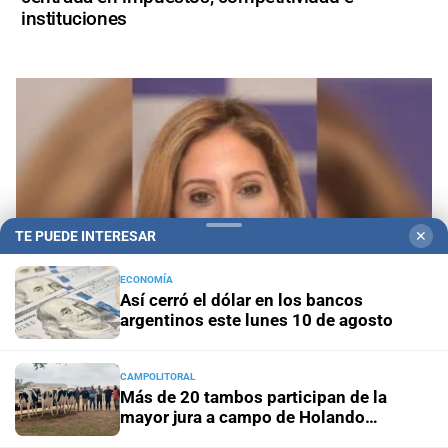
instituciones
TE PUEDE INTERESAR
✕
ECONOMÍA
Así cerró el dólar en los bancos
argentinos este lunes 10 de agosto
Romina Diez resaltó los cambios logrados por
CAMPOLITORAL
Milei: “Tiene que ser reelecto para terminar lo
Más de 20 tambos participan de la
mayor jura a campo de Holando
que empezamos”
Argentino del país