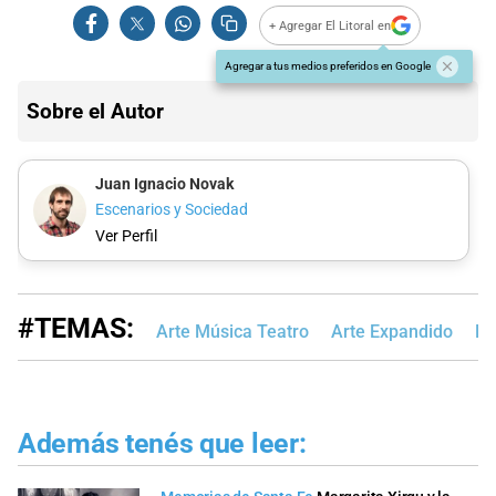
+ Agregar El Litoral en
Agregar a tus medios preferidos en Google
Sobre el Autor
Juan Ignacio Novak
Escenarios y Sociedad
Ver Perfil
#TEMAS:
Arte Música Teatro
Arte Expandido
Re
Además tenés que leer: