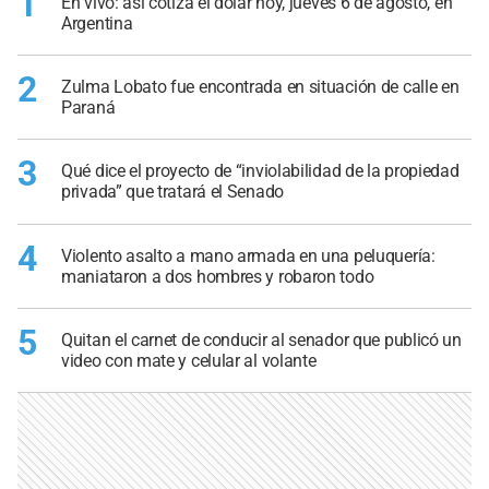
1
En vivo: así cotiza el dólar hoy, jueves 6 de agosto, en
Argentina
2
Zulma Lobato fue encontrada en situación de calle en
Paraná
3
Qué dice el proyecto de “inviolabilidad de la propiedad
privada” que tratará el Senado
4
Violento asalto a mano armada en una peluquería:
maniataron a dos hombres y robaron todo
5
Quitan el carnet de conducir al senador que publicó un
video con mate y celular al volante