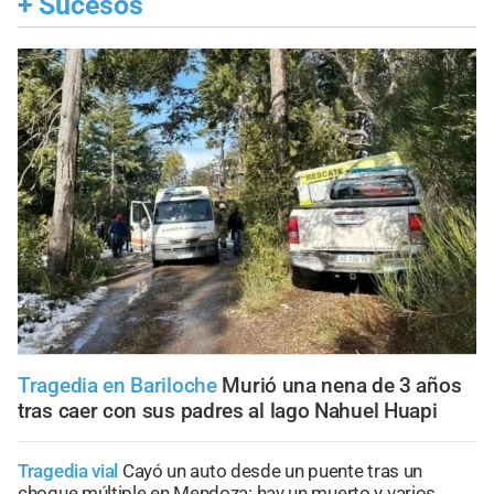
+
Sucesos
Tragedia en Bariloche
Murió una nena de 3 años
tras caer con sus padres al lago Nahuel Huapi
Tragedia vial
Cayó un auto desde un puente tras un
choque múltiple en Mendoza: hay un muerto y varios