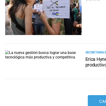
SECRETARIA 
Erica Hyne
productivo
CA