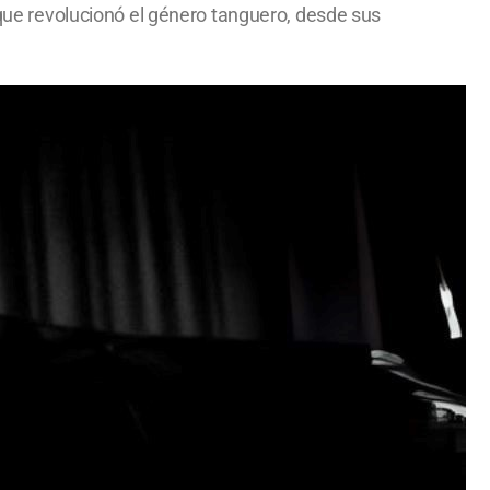
 que revolucionó el género tanguero, desde sus