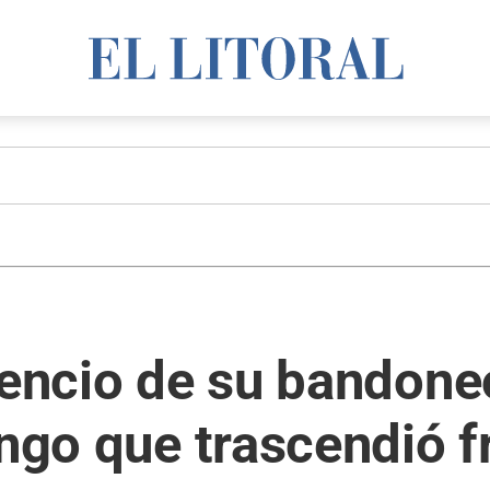
lencio de su bandoneó
ango que trascendió f