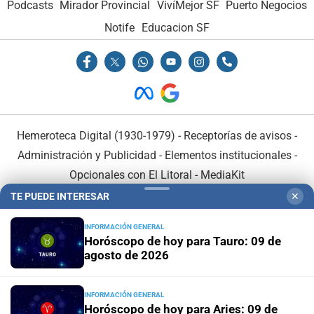
Podcasts
Mirador Provincial
VivíMejor SF
Puerto Negocios
Notife
Educacion SF
Hemeroteca Digital (1930-1979)
-
Receptorías de avisos
-
Administración y Publicidad
-
Elementos institucionales
-
Opcionales con El Litoral
-
MediaKit
TE PUEDE INTERESAR
✕
El Litoral es miembro de:
INFORMACIÓN GENERAL
Horóscopo de hoy para Tauro: 09 de
agosto de 2026
INFORMACIÓN GENERAL
En Asociación con:
Horóscopo de hoy para Aries: 09 de