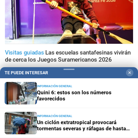
Visitas guiadas
Las escuelas santafesinas vivirán
de cerca los Juegos Suramericanos 2026
TE PUEDE INTERESAR
✕
Doble alerta meteorológico
Así avanza la tormenta por
Santa Fe con alerta naranja; la información minuto a
INFORMACIÓN GENERAL
minuto
Quini 6: estos son los números
favorecidos
Vigentes hasta el 12 de agosto
Mirá las ofertas en Alvear
Supermercados
INFORMACIÓN GENERAL
Un ciclón extratropical provocará
Panorama astrológico
Horóscopo de hoy 6 de agosto de
tormentas severas y ráfagas de hasta
2026
100 km/h