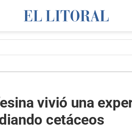
esina vivió una exper
udiando cetáceos