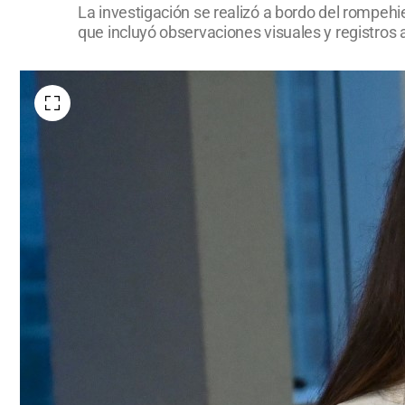
La investigación se realizó a bordo del rompehie
que incluyó observaciones visuales y registros 