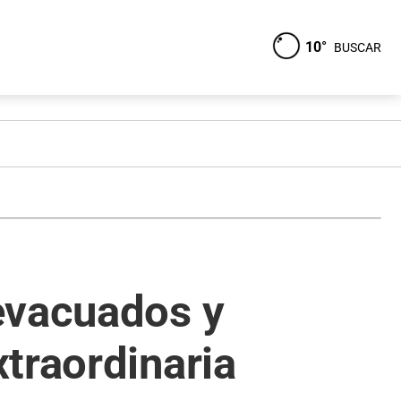
10°
BUSCAR
evacuados y
traordinaria