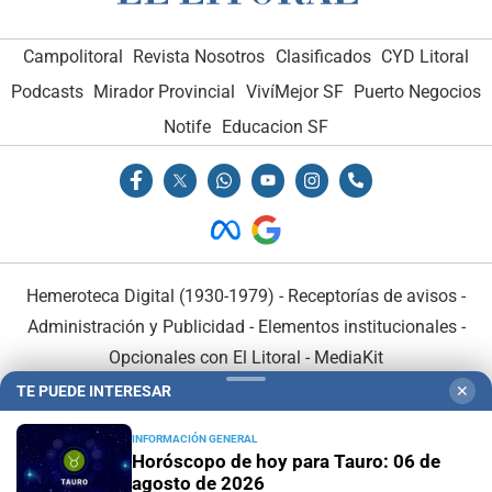
Campolitoral
Revista Nosotros
Clasificados
CYD Litoral
Podcasts
Mirador Provincial
VivíMejor SF
Puerto Negocios
Notife
Educacion SF
Hemeroteca Digital (1930-1979)
-
Receptorías de avisos
-
Administración y Publicidad
-
Elementos institucionales
-
Opcionales con El Litoral
-
MediaKit
TE PUEDE INTERESAR
✕
El Litoral es miembro de:
INFORMACIÓN GENERAL
Horóscopo de hoy para Tauro: 06 de
agosto de 2026