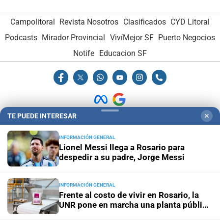
Campolitoral
Revista Nosotros
Clasificados
CYD Litoral
Podcasts
Mirador Provincial
VivíMejor SF
Puerto Negocios
Notife
Educacion SF
TE PUEDE INTERESAR
✕
Hemeroteca Digital (1930-1979)
-
Receptorías de avisos
-
INFORMACIÓN GENERAL
Administración y Publicidad
-
Elementos institucionales
-
Lionel Messi llega a Rosario para
Opcionales con El Litoral
-
MediaKit
despedir a su padre, Jorge Messi
El Litoral es miembro de:
INFORMACIÓN GENERAL
Frente al costo de vivir en Rosario, la
UNR pone en marcha una planta pública
de alimentos