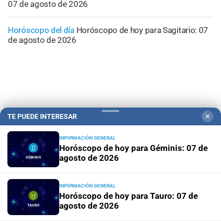
07 de agosto de 2026
Horóscopo del día
Horóscopo de hoy para Sagitario: 07
de agosto de 2026
TE PUEDE INTERESAR
✕
INFORMACIÓN GENERAL
Horóscopo de hoy para Géminis: 07 de
agosto de 2026
Campolitoral
Revista Nosotros
Clasificados
CYD Litoral
INFORMACIÓN GENERAL
Horóscopo de hoy para Tauro: 07 de
Podcasts
Mirador Provincial
VivíMejor SF
Puerto Negocios
agosto de 2026
Notife
Educacion SF