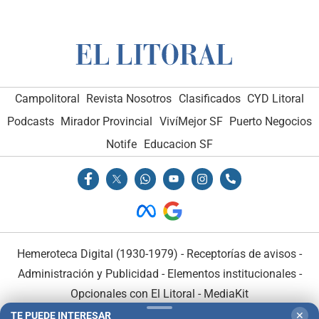
Campolitoral
Revista Nosotros
Clasificados
CYD Litoral
Podcasts
Mirador Provincial
VivíMejor SF
Puerto Negocios
Notife
Educacion SF
Hemeroteca Digital (1930-1979)
-
Receptorías de avisos
-
Administración y Publicidad
-
Elementos institucionales
-
Opcionales con El Litoral
-
MediaKit
TE PUEDE INTERESAR
✕