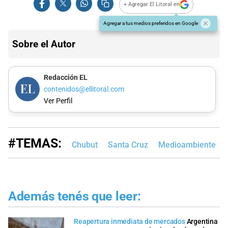
+ Agregar El Litoral en
Agregar a tus medios preferidos en Google
Sobre el Autor
Redacción EL
contenidos@ellitoral.com
Ver Perfil
#TEMAS:
Chubut
Santa Cruz
Medioambiente
Además tenés que leer:
Reapertura inmediata de mercados
Argentina