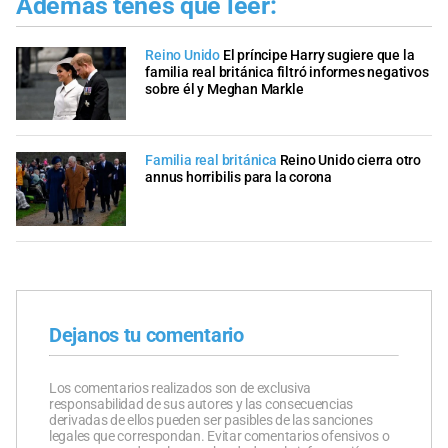
Además tenés que leer:
Reino Unido
El príncipe Harry sugiere que la
familia real británica filtró informes negativos
sobre él y Meghan Markle
Familia real británica
Reino Unido cierra otro
annus horribilis para la corona
Dejanos tu comentario
Los comentarios realizados son de exclusiva
responsabilidad de sus autores y las consecuencias
derivadas de ellos pueden ser pasibles de las sanciones
legales que correspondan. Evitar comentarios ofensivos o