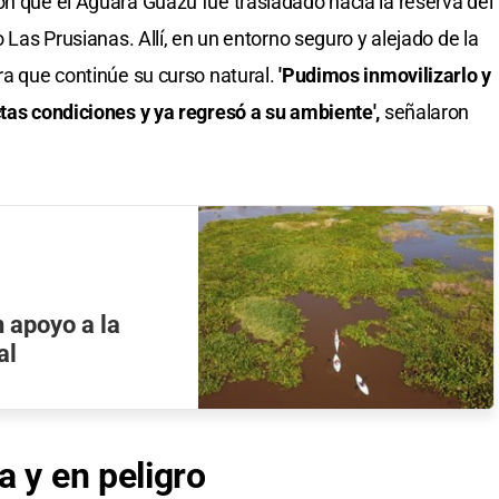
on que el Aguará Guazú fue trasladado hacia la reserva del
o Las Prusianas. Allí, en un entorno seguro y alejado de la
ra que continúe su curso natural.
'Pudimos inmovilizarlo y
ctas condiciones y ya regresó a su ambiente',
señalaron
 apoyo a la
al
a y en peligro