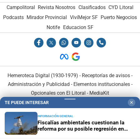
Campolitoral
Revista Nosotros
Clasificados
CYD Litoral
Podcasts
Mirador Provincial
VivíMejor SF
Puerto Negocios
Notife
Educacion SF
Hemeroteca Digital (1930-1979)
-
Receptorías de avisos
-
Administración y Publicidad
-
Elementos institucionales
-
Opcionales con El Litoral
-
MediaKit
TE PUEDE INTERESAR
✕
El Litoral es miembro de:
INFORMACIÓN GENERAL
Fiscalías ambientales cuestionan la
reforma por su posible regresión en
materia ambiental