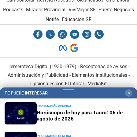
Podcasts
Mirador Provincial
VivíMejor SF
Puerto Negocios
Notife
Educacion SF
Hemeroteca Digital (1930-1979)
-
Receptorías de avisos
-
Administración y Publicidad
-
Elementos institucionales
-
Opcionales con El Litoral
-
MediaKit
TE PUEDE INTERESAR
✕
El Litoral es miembro de:
INFORMACIÓN GENERAL
Horóscopo de hoy para Tauro: 06 de
agosto de 2026
INFORMACIÓN GENERAL