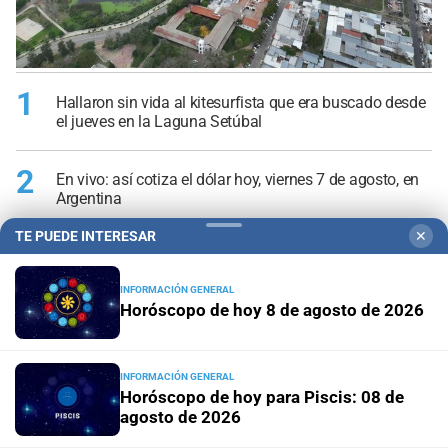
1
Hallaron sin vida al kitesurfista que era buscado desde
el jueves en la Laguna Setúbal
2
En vivo: así cotiza el dólar hoy, viernes 7 de agosto, en
Argentina
TE PUEDE INTERESAR
✕
3
Investigan la muerte de un hombre en la ciudad de
Santa Fe
INFORMACIÓN GENERAL
Horóscopo de hoy 8 de agosto de 2026
4
Buscan identificar a los autores de las amenazas
contra un médico, un abogado y un periodista
INFORMACIÓN GENERAL
Horóscopo de hoy para Piscis: 08 de
5
Quiénes eran los vecinos de Venado Tuerto que
agosto de 2026
murieron tras la caída de un árbol en Mendoza