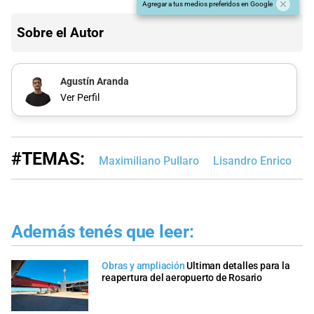
Agregar a tus medios preferidos en Google
Sobre el Autor
Agustín Aranda
Ver Perfil
#TEMAS:
Maximiliano Pullaro
Lisandro Enrico
G
Además tenés que leer:
Obras y ampliación
Ultiman detalles para la
reapertura del aeropuerto de Rosario