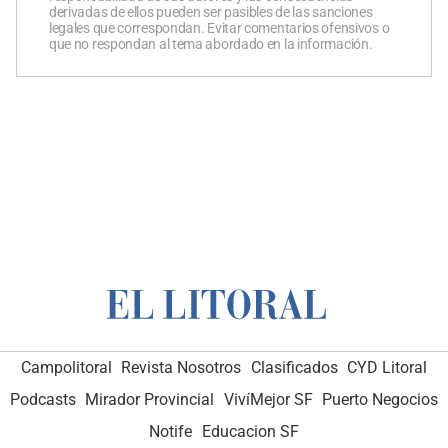
derivadas de ellos pueden ser pasibles de las sanciones
legales que correspondan. Evitar comentarios ofensivos o
que no respondan al tema abordado en la información.
Campolitoral
Revista Nosotros
Clasificados
CYD Litoral
Podcasts
Mirador Provincial
VivíMejor SF
Puerto Negocios
Notife
Educacion SF