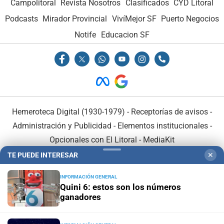
Campolitoral
Revista Nosotros
Clasificados
CYD Litoral
Podcasts
Mirador Provincial
VivíMejor SF
Puerto Negocios
Notife
Educacion SF
Hemeroteca Digital (1930-1979)
-
Receptorías de avisos
-
Administración y Publicidad
-
Elementos institucionales
-
Opcionales con El Litoral
-
MediaKit
TE PUEDE INTERESAR
✕
El Litoral es miembro de:
INFORMACIÓN GENERAL
Quini 6: estos son los números
ganadores